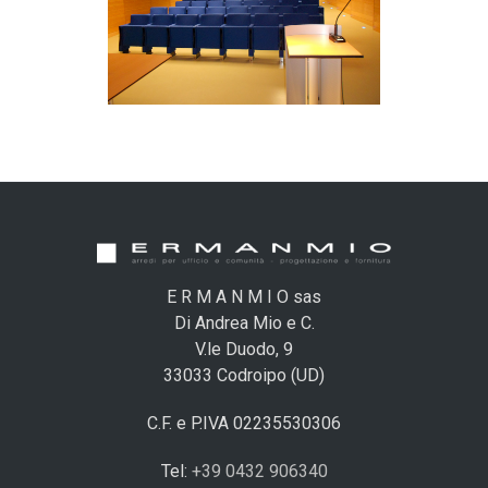
E R M A N M I O sas
Di Andrea Mio e C.
V.le Duodo, 9
33033 Codroipo (UD)
C.F. e P.IVA 02235530306
Tel:
+39 0432 906340